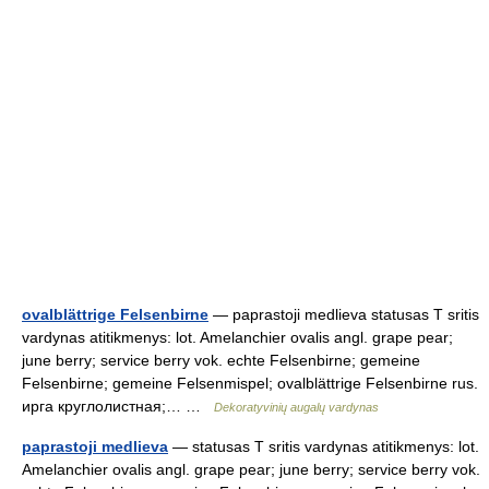
ovalblättrige Felsenbirne
— paprastoji medlieva statusas T sritis
vardynas atitikmenys: lot. Amelanchier ovalis angl. grape pear;
june berry; service berry vok. echte Felsenbirne; gemeine
Felsenbirne; gemeine Felsenmispel; ovalblättrige Felsenbirne rus.
ирга круглолистная;… …
Dekoratyvinių augalų vardynas
paprastoji medlieva
— statusas T sritis vardynas atitikmenys: lot.
Amelanchier ovalis angl. grape pear; june berry; service berry vok.