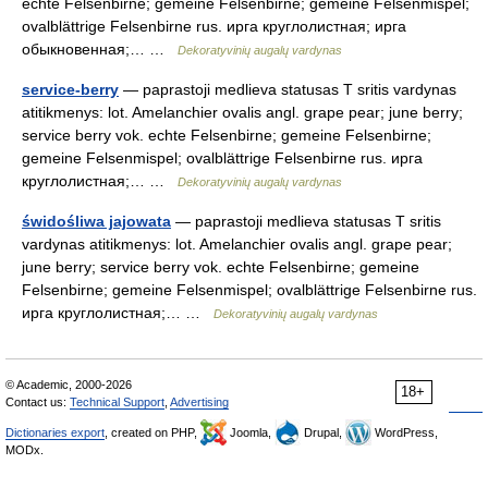
echte Felsenbirne; gemeine Felsenbirne; gemeine Felsenmispel;
ovalblättrige Felsenbirne rus. ирга круглолистная; ирга
обыкновенная;… …
Dekoratyvinių augalų vardynas
service-berry
— paprastoji medlieva statusas T sritis vardynas
atitikmenys: lot. Amelanchier ovalis angl. grape pear; june berry;
service berry vok. echte Felsenbirne; gemeine Felsenbirne;
gemeine Felsenmispel; ovalblättrige Felsenbirne rus. ирга
круглолистная;… …
Dekoratyvinių augalų vardynas
świdośliwa jajowata
— paprastoji medlieva statusas T sritis
vardynas atitikmenys: lot. Amelanchier ovalis angl. grape pear;
june berry; service berry vok. echte Felsenbirne; gemeine
Felsenbirne; gemeine Felsenmispel; ovalblättrige Felsenbirne rus.
ирга круглолистная;… …
Dekoratyvinių augalų vardynas
© Academic, 2000-2026
18+
Contact us:
Technical Support
,
Advertising
Dictionaries export
, created on PHP,
Joomla,
Drupal,
WordPress,
MODx.