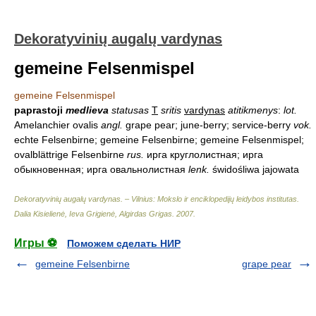
Dekoratyvinių augalų vardynas
gemeine Felsenmispel
gemeine Felsenmispel
paprastoji
medlieva
statusas
T
sritis
vardynas
atitikmenys
:
lot.
Amelanchier ovalis
angl.
grape pear; june-berry; service-berry
vok.
echte Felsenbirne; gemeine Felsenbirne; gemeine Felsenmispel;
ovalblättrige Felsenbirne
rus.
ирга круглолистная; ирга
обыкновенная; ирга овальнолистная
lenk.
świdośliwa jajowata
Dekoratyvinių augalų vardynas. – Vilnius: Mokslo ir enciklopedijų leidybos institutas
.
Dalia Kisielienė, Ieva Grigienė, Algirdas Grigas
.
2007
.
Игры ⚽
Поможем сделать НИР
gemeine Felsenbirne
grape pear