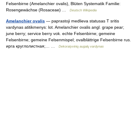
Felsenbirne (Amelanchier ovalis), Blüten Systematik Familie:
Rosengewächse (Rosaceae) …
Deutsch Wikipedia
Amelanchier ovalis
— paprastoji medlieva statusas T sritis
vardynas atitikmenys: lot. Amelanchier ovalis angl. grape pear;
june berry; service berry vok. echte Felsenbirne; gemeine
Felsenbirne; gemeine Felsenmispel; ovalblättrige Felsenbirne rus.
ирга круглолистная;… …
Dekoratyvinių augalų vardynas