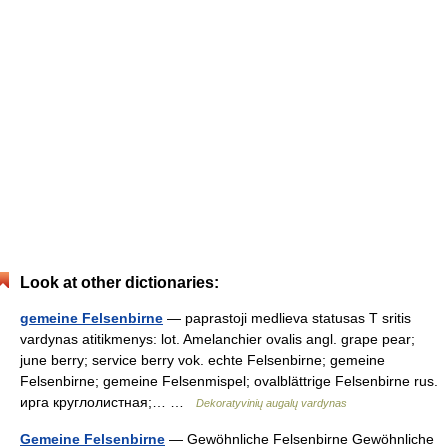
Look at other dictionaries:
gemeine Felsenbirne
— paprastoji medlieva statusas T sritis
vardynas atitikmenys: lot. Amelanchier ovalis angl. grape pear;
june berry; service berry vok. echte Felsenbirne; gemeine
Felsenbirne; gemeine Felsenmispel; ovalblättrige Felsenbirne rus.
ирга круглолистная;… …
Dekoratyvinių augalų vardynas
Gemeine Felsenbirne
— Gewöhnliche Felsenbirne Gewöhnliche